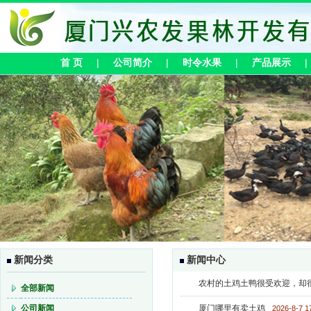
首 页
|
公司简介
|
时令水果
|
产品展示
新闻分类
新闻中心
农村的土鸡土鸭很受欢迎，却
全部新闻
公司新闻
厦门哪里有卖土鸡
2026-8-7 1