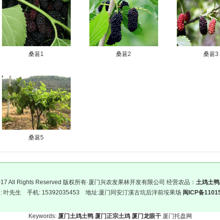
桑葚1
桑葚2
桑葚3
桑葚5
C)2017 All Rights Reserved 版权所有·厦门兴农发果林开发有限公司 经营农品：
土鸡土鸭
: 叶先生 手机: 15392035453 地址:厦门同安汀溪古坑后洋前垵果场
闽ICP备1101
Keywords:
厦门土鸡土鸭
厦门正宗土鸡
厦门龙眼干
厦门托盘网