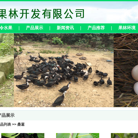
令水果
|
产品展示
|
新闻资讯
|
产品推荐
|
果林环境
产品展示
产品列表 >> 桑葚