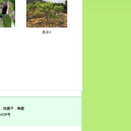
桑葚4
，
桂圆干
，
蜂蜜
5439号